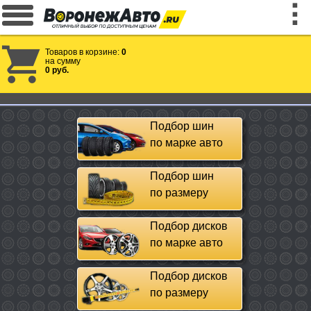
Товаров в корзине:
0
на сумму
0 руб.
Подбор шин
по марке авто
Подбор шин
по размеру
Подбор дисков
по марке авто
Подбор дисков
по размеру