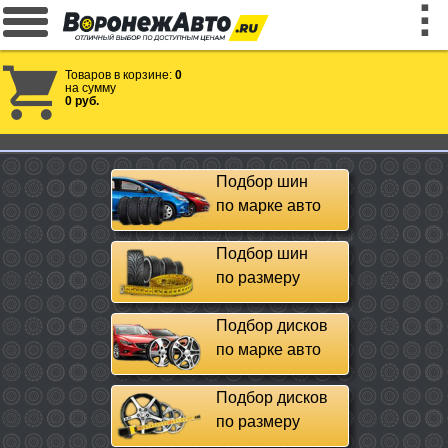
Товаров в корзине:
0
на сумму
0 руб.
Подбор шин
по марке авто
Подбор шин
по размеру
Подбор дисков
по марке авто
Подбор дисков
по размеру