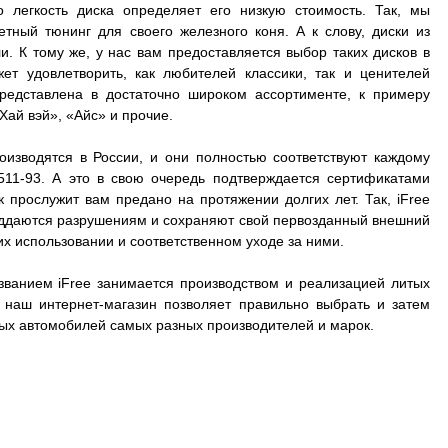
о легкость диска определяет его низкую стоимость. Так, мы
ный тюнинг для своего железного коня. А к слову, диски из
. К тому же, у нас вам предоставляется выбор таких дисков в
ет удовлетворить, как любителей классики, так и ценителей
представлена в достаточно широком ассортименте, к примеру
Хай вэй», «Айс» и прочие.
оизводятся в России, и они полностью соответствуют каждому
511-93. А это в свою очередь подтверждается сертификатами
к прослужит вам предано на протяжении долгих лет. Так, iFree
 поддаются разрушениям и сохраняют свой первозданный внешний
их использовании и соответственном уходе за ними.
званием iFree занимается производством и реализацией литых
А наш интернет-магазин позволяет правильно выбрать и затем
зных автомобилей самых разных производителей и марок.