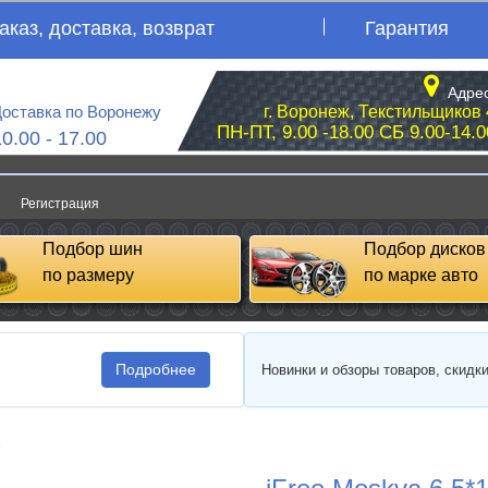
аказ, доставка, возврат
Гарантия
Адрес
оставка по Воронежу
г. Воронеж, Текстильщиков 
ПН-ПТ, 9.00 -18.00 СБ 9.00-14.0
10.00 - 17.00
Регистрация
Подбор шин
Подбор дисков
по размеру
по марке авто
Подробнее
Новинки и обзоры товаров, скидк
e