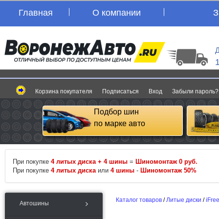
Главная
О компании
З
Д
Корзина покупателя
Подписаться
Вход
Забыли пароль?
Подбор шин
по марке авто
При покупке
4 литых диска + 4 шины
=
Шиномонтаж 0 руб.
При покупке
4 литых диска
или
4 шины
-
Шиномонтаж 50%
Каталог товаров
/
Литые диски
/
iFre
Автошины