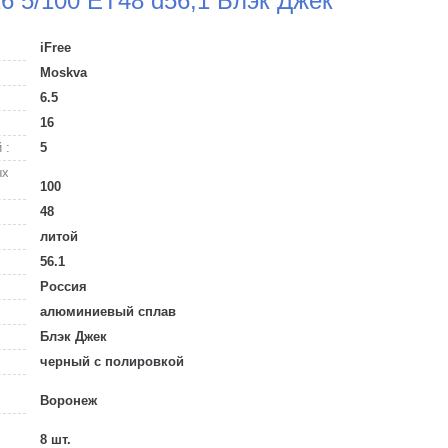
16 5/100 ET48 d56,1 Блэк Джек
iFree
Moskva
6.5
16
 :
5
ых
100
48
литой
56.1
Россия
алюминиевый сплав
Блэк Джек
черный с полировкой
Воронеж
8 шт.