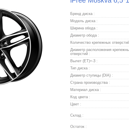
iFree Moskva 6,5*
Бренд диска :
Модель диска :
Ширина обода :
Диаметр обода :
Количество крепежных отверстий
Диаметр расположения крепежн
отверстий :
Вылет (ET)+-3 :
Тип диска :
Диаметр ступицы (DIA) :
Страна производства :
Материал диска :
Код цвета :
Цвет :
Склад :
Остаток :