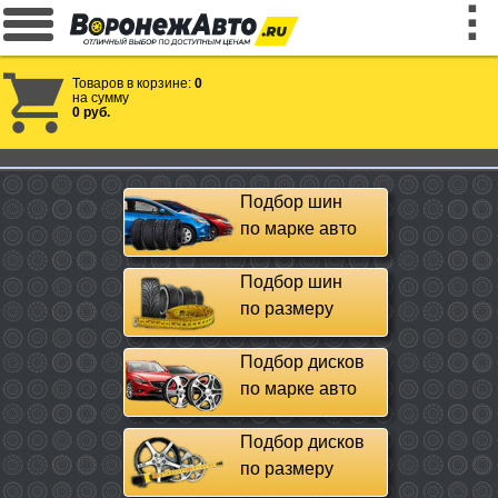
Товаров в корзине:
0
на сумму
0 руб.
Подбор шин
по марке авто
Подбор шин
по размеру
Подбор дисков
по марке авто
Подбор дисков
по размеру