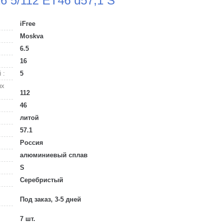
16 5/112 ET46 d57,1 S
iFree
Moskva
6.5
16
 :
5
ых
112
46
литой
57.1
Россия
алюминиевый сплав
S
Серебристый
Под заказ, 3-5 дней
7 шт.