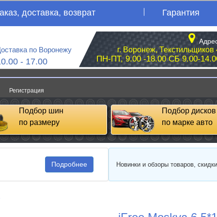
аказ, доставка, возврат
Гарантия
Адрес
оставка по Воронежу
г. Воронеж, Текстильщиков 
ПН-ПТ, 9.00 -18.00 СБ 9.00-14.0
10.00 - 17.00
Регистрация
Подбор шин
Подбор дисков
по размеру
по марке авто
Подробнее
Новинки и обзоры товаров, скидк
e