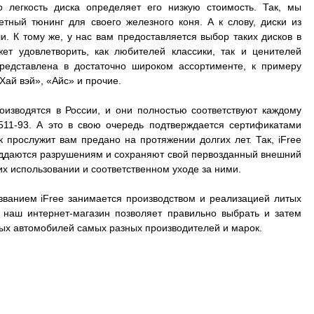
о легкость диска определяет его низкую стоимость. Так, мы
ный тюнинг для своего железного коня. А к слову, диски из
. К тому же, у нас вам предоставляется выбор таких дисков в
ет удовлетворить, как любителей классики, так и ценителей
представлена в достаточно широком ассортименте, к примеру
Хай вэй», «Айс» и прочие.
оизводятся в России, и они полностью соответствуют каждому
511-93. А это в свою очередь подтверждается сертификатами
к прослужит вам предано на протяжении долгих лет. Так, iFree
 поддаются разрушениям и сохраняют свой первозданный внешний
их использовании и соответственном уходе за ними.
званием iFree занимается производством и реализацией литых
А наш интернет-магазин позволяет правильно выбрать и затем
зных автомобилей самых разных производителей и марок.