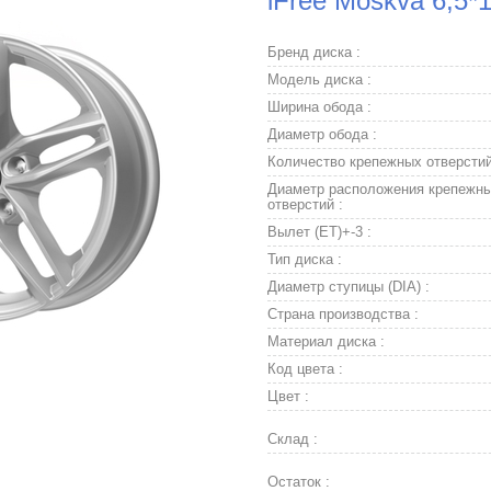
iFree Moskva 6,5*
Бренд диска :
Модель диска :
Ширина обода :
Диаметр обода :
Количество крепежных отверстий
Диаметр расположения крепежн
отверстий :
Вылет (ET)+-3 :
Тип диска :
Диаметр ступицы (DIA) :
Страна производства :
Материал диска :
Код цвета :
Цвет :
Склад :
Остаток :