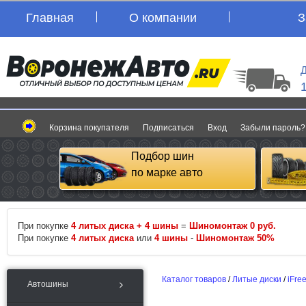
Главная
О компании
З
Д
Корзина покупателя
Подписаться
Вход
Забыли пароль?
Подбор шин
по марке авто
При покупке
4 литых диска + 4 шины
=
Шиномонтаж 0 руб.
При покупке
4 литых диска
или
4 шины
-
Шиномонтаж 50%
Каталог товаров
/
Литые диски
/
iFre
Автошины