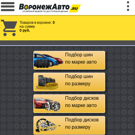
Товаров в корзине:
0
на сумму
0 руб.
Подбор шин
по марке авто
Подбор шин
по размеру
Подбор дисков
по марке авто
Подбор дисков
по размеру