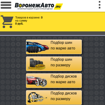
Товаров в корзине:
0
на сумму
0 руб.
Подбор шин
по марке авто
Подбор шин
по размеру
Подбор дисков
по марке авто
Подбор дисков
по размеру