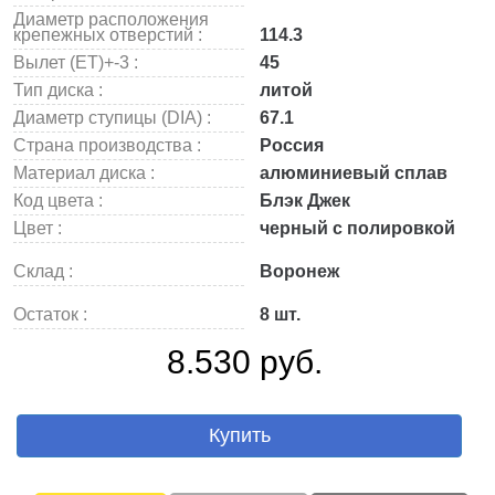
Диаметр расположения
крепежных отверстий :
114.3
Вылет (ET)+-3 :
45
Тип диска :
литой
Диаметр ступицы (DIA) :
67.1
Страна производства :
Россия
Материал диска :
алюминиевый сплав
Код цвета :
Блэк Джек
Цвет :
черный с полировкой
Склад :
Воронеж
Остаток :
8 шт.
8.530 руб.
Купить