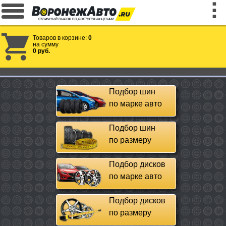
Товаров в корзине:
0
на сумму
0 руб.
Подбор шин
по марке авто
Подбор шин
по размеру
Подбор дисков
по марке авто
Подбор дисков
по размеру