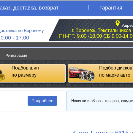
аказ, доставка, возврат
Гарантия
Адрес
оставка по Воронежу
г. Воронеж, Текстильщиков 
ПН-ПТ, 9.00 -18.00 СБ 9.00-14.0
10.00 - 17.00
Регистрация
Подбор шин
Подбор дисков
по размеру
по марке авто
Подробнее
Новинки и обзоры товаров, скидк
e