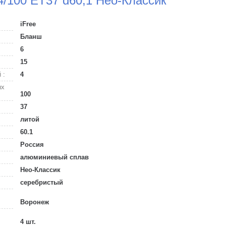
4/100 ET37 d60,1 Нео-Классик
iFree
Бланш
6
15
 :
4
ых
100
37
литой
60.1
Россия
алюминиевый сплав
Нео-Классик
серебристый
Воронеж
4 шт.