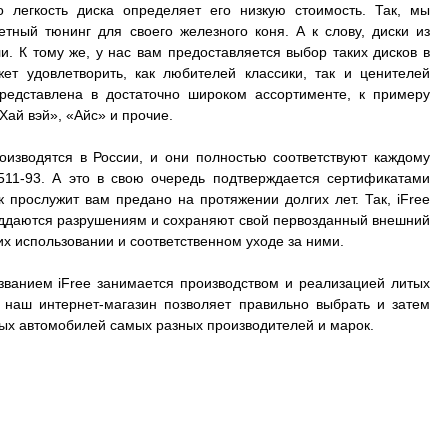
о легкость диска определяет его низкую стоимость. Так, мы
ный тюнинг для своего железного коня. А к слову, диски из
. К тому же, у нас вам предоставляется выбор таких дисков в
ет удовлетворить, как любителей классики, так и ценителей
представлена в достаточно широком ассортименте, к примеру
Хай вэй», «Айс» и прочие.
оизводятся в России, и они полностью соответствуют каждому
511-93. А это в свою очередь подтверждается сертификатами
к прослужит вам предано на протяжении долгих лет. Так, iFree
 поддаются разрушениям и сохраняют свой первозданный внешний
их использовании и соответственном уходе за ними.
званием iFree занимается производством и реализацией литых
А наш интернет-магазин позволяет правильно выбрать и затем
зных автомобилей самых разных производителей и марок.