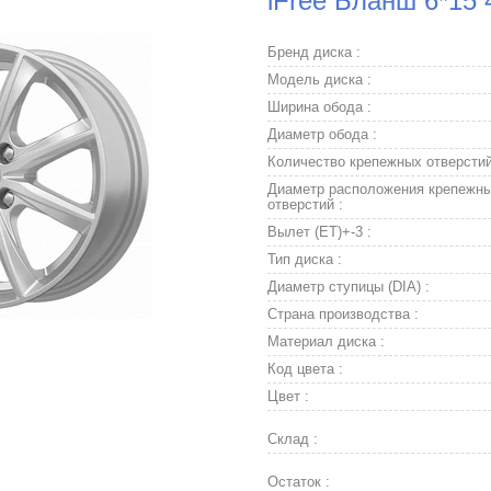
iFree Бланш 6*15 
Бренд диска :
Модель диска :
Ширина обода :
Диаметр обода :
Количество крепежных отверстий
Диаметр расположения крепежн
отверстий :
Вылет (ET)+-3 :
Тип диска :
Диаметр ступицы (DIA) :
Страна производства :
Материал диска :
Код цвета :
Цвет :
Склад :
Остаток :