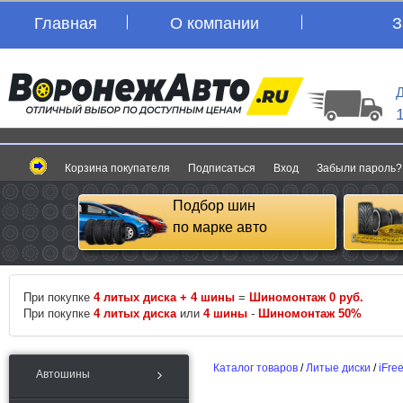
Главная
О компании
З
Д
Корзина покупателя
Подписаться
Вход
Забыли пароль?
Подбор шин
по марке авто
При покупке
4 литых диска + 4 шины
=
Шиномонтаж 0 руб.
При покупке
4 литых диска
или
4 шины
-
Шиномонтаж 50%
Каталог товаров
/
Литые диски
/
iFre
Автошины