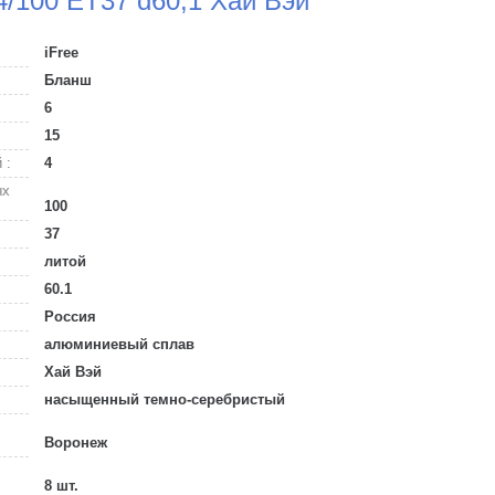
4/100 ET37 d60,1 Хай Вэй
iFree
Бланш
6
15
 :
4
ых
100
37
литой
60.1
Россия
алюминиевый сплав
Хай Вэй
насыщенный темно-серебристый
Воронеж
8 шт.