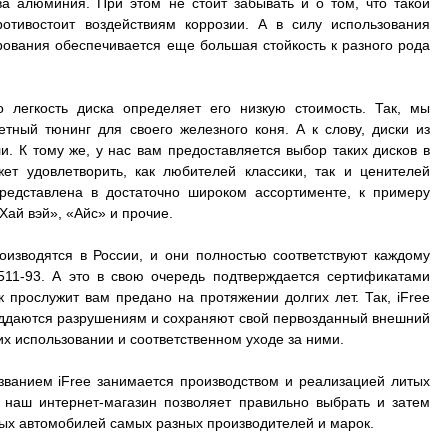
а алюминия. При этом не стоит забывать и о том, что такой
отивостоит воздействиям коррозии. А в силу использования
рования обеспечивается еще большая стойкость к разного рода
о легкость диска определяет его низкую стоимость. Так, мы
ный тюнинг для своего железного коня. А к слову, диски из
. К тому же, у нас вам предоставляется выбор таких дисков в
ет удовлетворить, как любителей классики, так и ценителей
представлена в достаточно широком ассортименте, к примеру
Хай вэй», «Айс» и прочие.
оизводятся в России, и они полностью соответствуют каждому
511-93. А это в свою очередь подтверждается сертификатами
к прослужит вам предано на протяжении долгих лет. Так, iFree
 поддаются разрушениям и сохраняют свой первозданный внешний
их использовании и соответственном уходе за ними.
званием iFree занимается производством и реализацией литых
А наш интернет-магазин позволяет правильно выбрать и затем
зных автомобилей самых разных производителей и марок.