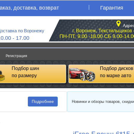
аказ, доставка, возврат
Гарантия
Адрес
оставка по Воронежу
г. Воронеж, Текстильщиков 
ПН-ПТ, 9.00 -18.00 СБ 9.00-14.0
10.00 - 17.00
Регистрация
Подбор шин
Подбор дисков
по размеру
по марке авто
Подробнее
Новинки и обзоры товаров, скидк
e