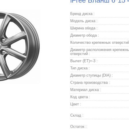
iFree Бланш 6*15 
Бренд диска :
Модель диска :
Ширина обода :
Диаметр обода :
Количество крепежных отверстий
Диаметр расположения крепежн
отверстий :
Вылет (ET)+-3 :
Тип диска :
Диаметр ступицы (DIA) :
Страна производства :
Материал диска :
Код цвета :
Цвет :
Склад :
Остаток :