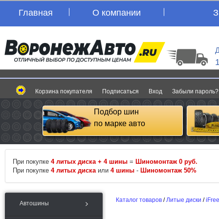
Главная
О компании
З
Д
Корзина покупателя
Подписаться
Вход
Забыли пароль?
Подбор шин
по марке авто
При покупке
4 литых диска + 4 шины
=
Шиномонтаж 0 руб.
При покупке
4 литых диска
или
4 шины
-
Шиномонтаж 50%
Каталог товаров
/
Литые диски
/
iFre
Автошины