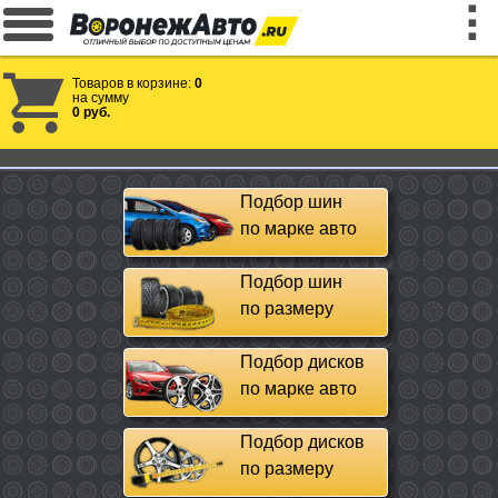
Товаров в корзине:
0
на сумму
0 руб.
Подбор шин
по марке авто
Подбор шин
по размеру
Подбор дисков
по марке авто
Подбор дисков
по размеру