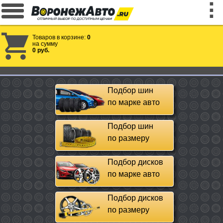
Товаров в корзине:
0
на сумму
0 руб.
Подбор шин
по марке авто
Подбор шин
по размеру
Подбор дисков
по марке авто
Подбор дисков
по размеру