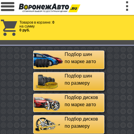
Товаров в корзине:
0
на сумму
0 руб.
Подбор шин
по марке авто
Подбор шин
по размеру
Подбор дисков
по марке авто
Подбор дисков
по размеру