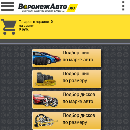
Товаров в корзине:
0
на сумму
0 руб.
Подбор шин
по марке авто
Подбор шин
по размеру
Подбор дисков
по марке авто
Подбор дисков
по размеру