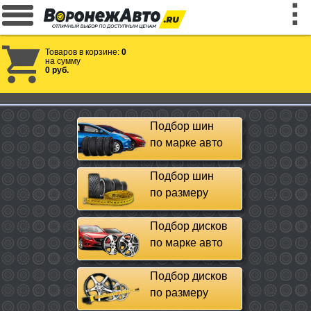
Товаров в корзине:
0
на сумму
0 руб.
Подбор шин
по марке авто
Подбор шин
по размеру
Подбор дисков
по марке авто
Подбор дисков
по размеру