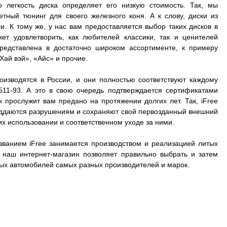
о легкость диска определяет его низкую стоимость. Так, мы
ный тюнинг для своего железного коня. А к слову, диски из
. К тому же, у нас вам предоставляется выбор таких дисков в
ет удовлетворить, как любителей классики, так и ценителей
представлена в достаточно широком ассортименте, к примеру
Хай вэй», «Айс» и прочие.
оизводятся в России, и они полностью соответствуют каждому
511-93. А это в свою очередь подтверждается сертификатами
к прослужит вам предано на протяжении долгих лет. Так, iFree
 поддаются разрушениям и сохраняют свой первозданный внешний
их использовании и соответственном уходе за ними.
званием iFree занимается производством и реализацией литых
А наш интернет-магазин позволяет правильно выбрать и затем
зных автомобилей самых разных производителей и марок.