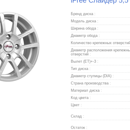
iFree Слайдер 5,5
Бренд диска :
Модель диска :
Ширина обода :
Диаметр обода :
Количество крепежных отверстий
Диаметр расположения крепежн
отверстий :
Вылет (ET)+-3 :
Тип диска :
Диаметр ступицы (DIA) :
Страна производства :
Материал диска :
Код цвета :
Цвет :
Склад :
Остаток :