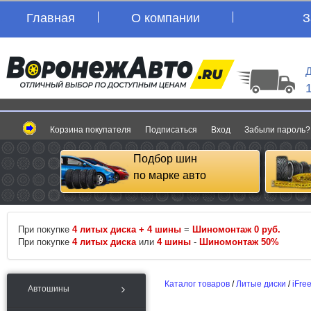
Главная
О компании
З
Д
Корзина покупателя
Подписаться
Вход
Забыли пароль?
Подбор шин
по марке авто
При покупке
4 литых диска + 4 шины
=
Шиномонтаж 0 руб.
При покупке
4 литых диска
или
4 шины
-
Шиномонтаж 50%
Каталог товаров
/
Литые диски
/
iFre
Автошины