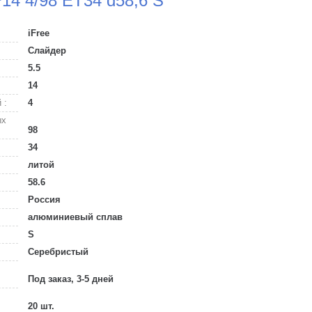
*14 4/98 ET34 d58,6 S
iFree
Слайдер
5.5
14
 :
4
ых
98
34
литой
58.6
Россия
алюминиевый сплав
S
Серебристый
Под заказ, 3-5 дней
20 шт.