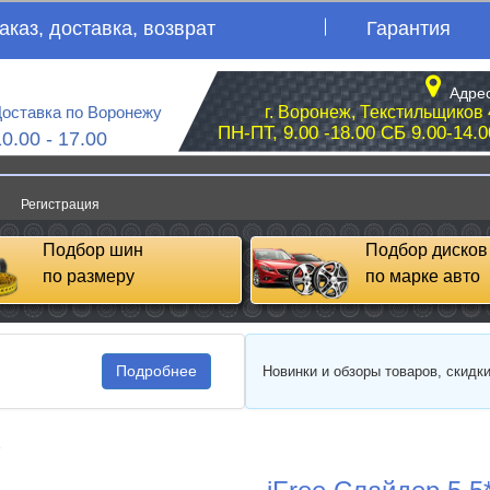
аказ, доставка, возврат
Гарантия
Адрес
оставка по Воронежу
г. Воронеж, Текстильщиков 
ПН-ПТ, 9.00 -18.00 СБ 9.00-14.0
10.00 - 17.00
Регистрация
Подбор шин
Подбор дисков
по размеру
по марке авто
Подробнее
Новинки и обзоры товаров, скидк
e