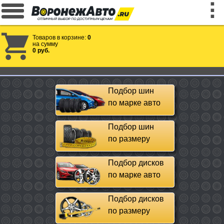
Товаров в корзине:
0
на сумму
0 руб.
Подбор шин
по марке авто
Подбор шин
по размеру
Подбор дисков
по марке авто
Подбор дисков
по размеру