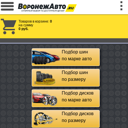
Товаров в корзине:
0
на сумму
0 руб.
Подбор шин
по марке авто
Подбор шин
по размеру
Подбор дисков
по марке авто
Подбор дисков
по размеру