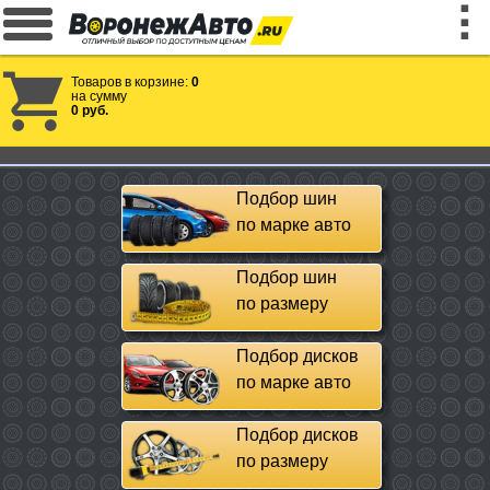
Товаров в корзине:
0
на сумму
0 руб.
Подбор шин
по марке авто
Подбор шин
по размеру
Подбор дисков
по марке авто
Подбор дисков
по размеру