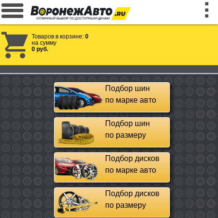
Товаров в корзине:
0
на сумму
0 руб.
Подбор шин
по марке авто
Подбор шин
по размеру
Подбор дисков
по марке авто
Подбор дисков
по размеру