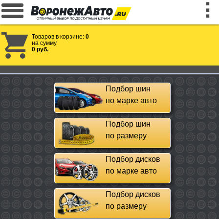
Товаров в корзине:
0
на сумму
0 руб.
Подбор шин
по марке авто
Подбор шин
по размеру
Подбор дисков
по марке авто
Подбор дисков
по размеру