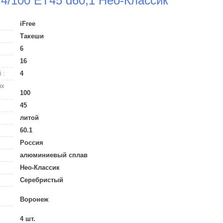
 4/100 ET45 d60,1 Нео-Классик
iFree
Такеши
6
16
 :
4
ых
100
45
литой
60.1
Россия
алюминиевый сплав
Нео-Классик
Серебристый
Воронеж
4 шт.