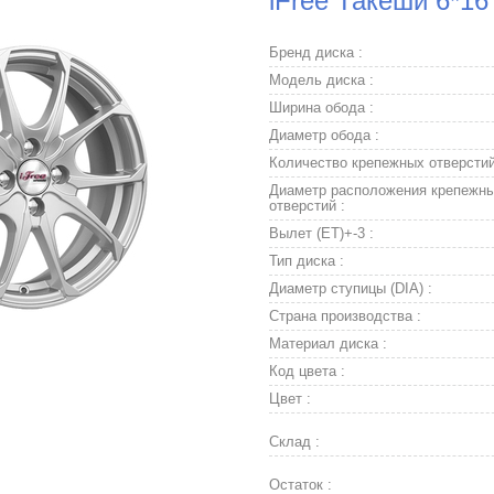
iFree Такеши 6*16
Бренд диска :
Модель диска :
Ширина обода :
Диаметр обода :
Количество крепежных отверстий
Диаметр расположения крепежн
отверстий :
Вылет (ET)+-3 :
Тип диска :
Диаметр ступицы (DIA) :
Страна производства :
Материал диска :
Код цвета :
Цвет :
Склад :
Остаток :