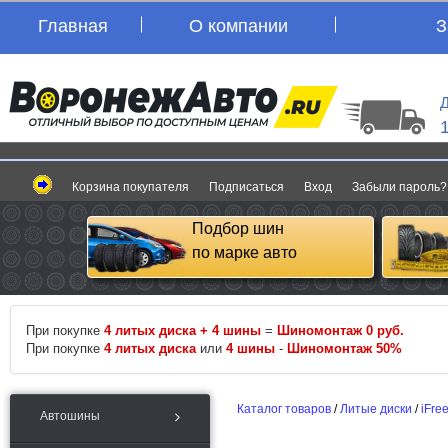
Главная
О компании
З
Д
Корзина покупателя
Подписаться
Вход
Забыли пароль?
Подбор шин
по марке авто
При покупке
4 литых диска + 4 шины
=
Шиномонтаж 0 руб.
При покупке
4 литых диска
или
4 шины
-
Шиномонтаж 50%
Каталог товаров
/
Литые диски
/
iFre
Автошины