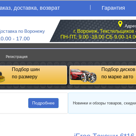
аказ, доставка, возврат
Гарантия
Адрес
оставка по Воронежу
г. Воронеж, Текстильщиков 
ПН-ПТ, 9.00 -18.00 СБ 9.00-14.0
10.00 - 17.00
Регистрация
Подбор шин
Подбор дисков
по размеру
по марке авто
Подробнее
Новинки и обзоры товаров, скидк
e