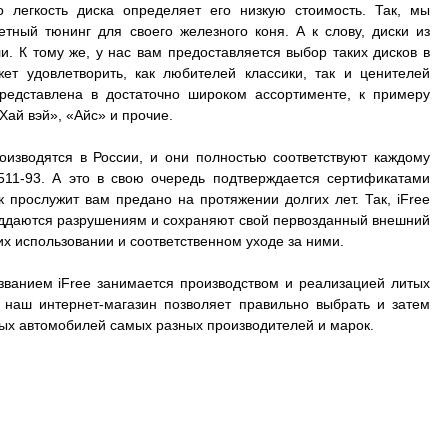
о легкость диска определяет его низкую стоимость. Так, мы
ный тюнинг для своего железного коня. А к слову, диски из
. К тому же, у нас вам предоставляется выбор таких дисков в
ет удовлетворить, как любителей классики, так и ценителей
представлена в достаточно широком ассортименте, к примеру
Хай вэй», «Айс» и прочие.
оизводятся в России, и они полностью соответствуют каждому
511-93. А это в свою очередь подтверждается сертификатами
к прослужит вам предано на протяжении долгих лет. Так, iFree
 поддаются разрушениям и сохраняют свой первозданный внешний
их использовании и соответственном уходе за ними.
званием iFree занимается производством и реализацией литых
А наш интернет-магазин позволяет правильно выбрать и затем
зных автомобилей самых разных производителей и марок.