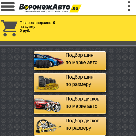
Товаров в корзине:
0
на сумму
0 руб.
Подбор шин
по марке авто
Подбор шин
по размеру
Подбор дисков
по марке авто
Подбор дисков
по размеру