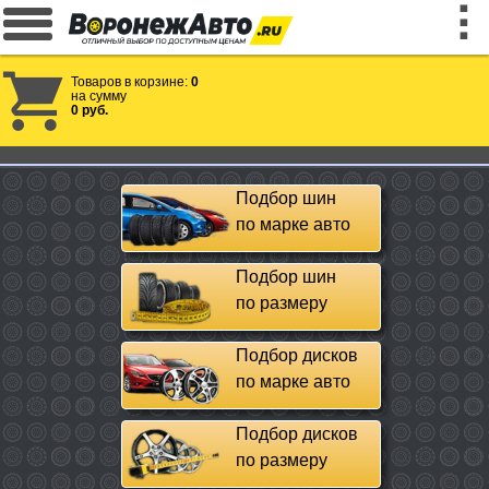
Товаров в корзине:
0
на сумму
0 руб.
Подбор шин
по марке авто
Подбор шин
по размеру
Подбор дисков
по марке авто
Подбор дисков
по размеру