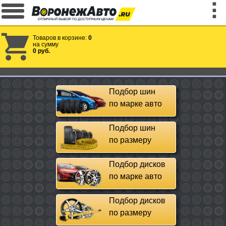
Товаров в корзине:
0
на сумму
0 руб.
Подбор шин
по марке авто
Подбор шин
по размеру
Подбор дисков
по марке авто
Подбор дисков
по размеру