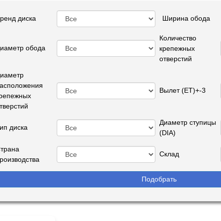
ренд диска
Ширина обода
Количество
иаметр обода
крепежных
отверстий
иаметр
асположения
Вылет (ET)+-3
репежных
тверстий
Диаметр ступицы
ип диска
(DIA)
трана
Склад
роизводства