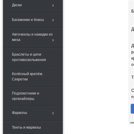
Диски
Б
Багажники и боксы
Д
Авточехлы и накидки из
меха
Д
р
Браслеты и цепи
к
противоскольжения
о
Колёсный крепёж.
Т
Секретки
С
Подлокотники и
п
органайзеры
Фаркопы
Тенты и маркизы