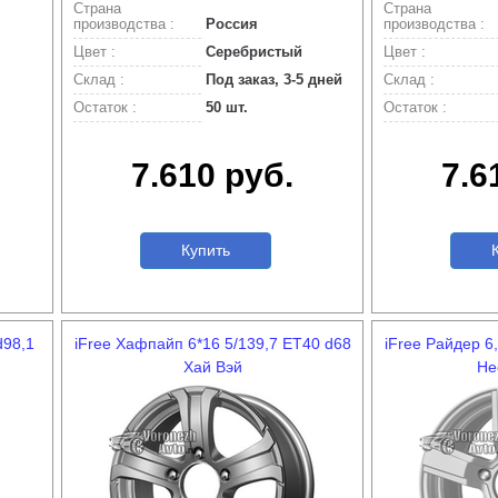
Страна
Страна
производства :
Россия
производства :
Цвет :
Серебристый
Цвет :
Склад :
Под заказ, 3-5 дней
Склад :
Остаток :
50 шт.
Остаток :
7.610 руб.
7.6
Купить
К
d98,1
iFree Хафпайп 6*16 5/139,7 ET40 d68
iFree Райдер 6
Хай Вэй
Не