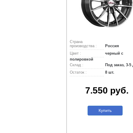
Страна
производства :
Россия
Цвет :
черный с
полировкой
Склад :
Под заказ, 3-5
Остаток :
8 шт.
7.550 руб.
Купить