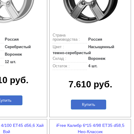
Страна
Россия
производства :
Россия
Серебристый
Цвет :
Насыщенный
темно-серебристый
Воронеж
Склад :
Воронеж
12 шт.
Остаток :
4 шт.
10 руб.
7.610 руб.
упить
Купить
5 4/100 ET45 d56,6 Хай
iFree Калибр 6*15 4/98 ET35 d58,5
Вэй
Нео-Классик