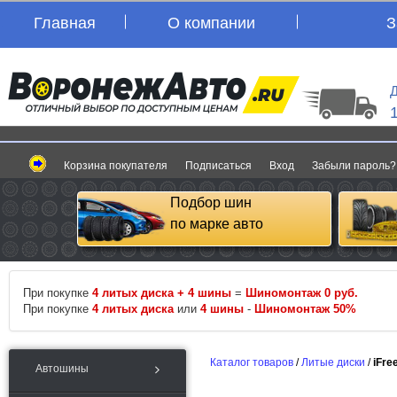
Главная
О компании
З
Д
Корзина покупателя
Подписаться
Вход
Забыли пароль?
Подбор шин
по марке авто
При покупке
4 литых диска + 4 шины
=
Шиномонтаж 0 руб.
При покупке
4 литых диска
или
4 шины
-
Шиномонтаж 50%
Каталог товаров
/
Литые диски
/
iFre
Автошины