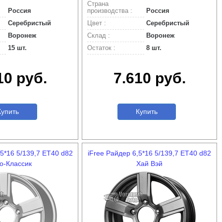
Страна
Россия
производства :
Россия
Серебристый
Цвет :
Серебристый
Воронеж
Склад :
Воронеж
15 шт.
Остаток :
8 шт.
10 руб.
7.610 руб.
упить
Купить
,5*16 5/139,7 ET40 d82
iFree Райдер 6,5*16 5/139,7 ET40 d82
о-Классик
Хай Вэй