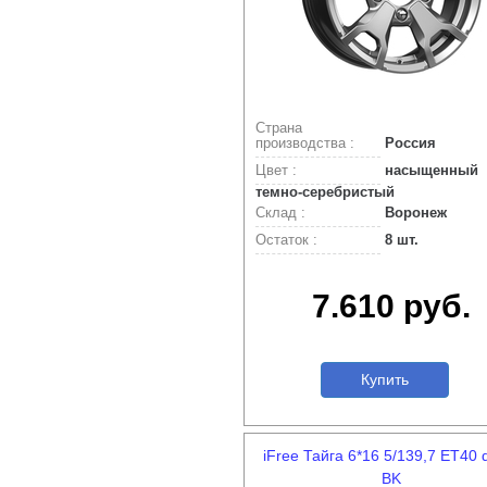
Страна
производства :
Россия
Цвет :
насыщенный
темно-серебристый
Склад :
Воронеж
Остаток :
8 шт.
7.610 руб.
Купить
iFree Тайга 6*16 5/139,7 ET40 
BK