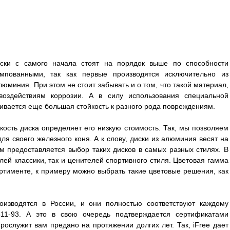
ски с самого начала стоят на порядок выше по способности
мпованными, так как первые производятся исключительно из
юминия. При этом не стоит забывать и о том, что такой материал,
оздействиям коррозии. А в силу использования специальной
ивается еще большая стойкость к разного рода повреждениям.
гкость диска определяет его низкую стоимость. Так, мы позволяем
я своего железного коня. А к слову, диски из алюминия весят на
ам предоставляется выбор таких дисков в самых разных стилях. В
лей классики, так и ценителей спортивного стиля. Цветовая гамма
ртименте, к примеру можно выбрать такие цветовые решения, как
оизводятся в России, и они полностью соответствуют каждому
511-93. А это в свою очередь подтверждается сертификатами
прослужит вам предано на протяжении долгих лет. Так, iFree дает