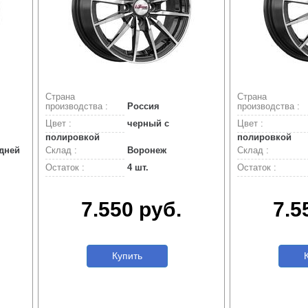
Страна
Страна
производства :
Россия
производства :
Цвет :
черный с
Цвет :
полировкой
полировкой
 дней
Склад :
Воронеж
Склад :
Остаток :
4 шт.
Остаток :
7.550 руб.
7.5
Купить
К