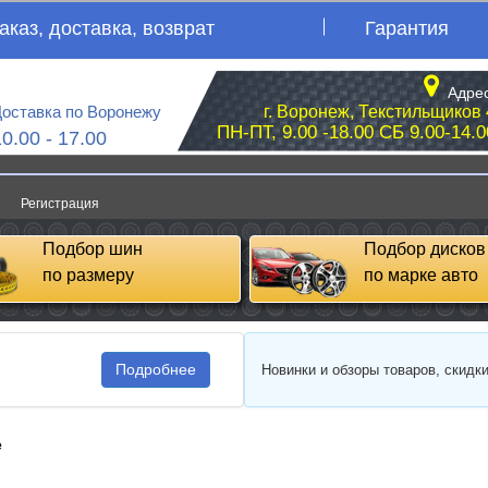
аказ, доставка, возврат
Гарантия
Адрес
оставка по Воронежу
г. Воронеж, Текстильщиков 
ПН-ПТ, 9.00 -18.00 СБ 9.00-14.0
10.00 - 17.00
Регистрация
Подбор шин
Подбор дисков
по размеру
по марке авто
Подробнее
Новинки и обзоры товаров, скидк
e