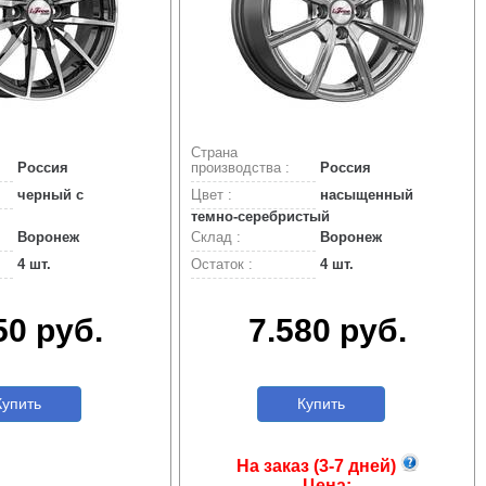
Страна
Россия
производства :
Россия
черный с
Цвет :
насыщенный
темно-серебристый
Воронеж
Склад :
Воронеж
4 шт.
Остаток :
4 шт.
50 руб.
7.580 руб.
упить
Купить
На заказ (3-7 дней)
Цена: