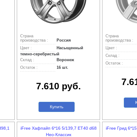
Страна
Страна
производства :
Россия
производства :
Цвет :
Насыщенный
Цвет :
темно-серебристый
Склад :
Склад :
Воронеж
Остаток :
Остаток :
16 шт.
7.6
7.610 руб.
К
Купить
d98,1
iFree Хафпайп 6*16 5/139,7 ET40 d68
iFree Грид 6*1
Нео-Классик