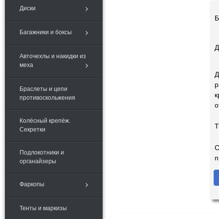
Диски
Б
Багажники и боксы
Д
Авточехлы и накидки из
меха
Д
р
Браслеты и цепи
к
противоскольжения
о
Колёсный крепёж.
Т
Секретки
С
Подлокотники и
п
органайзеры
Фаркопы
Тенты и маркизы