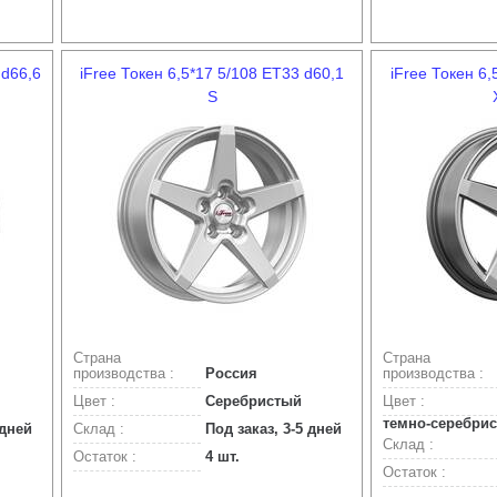
 d66,6
iFree Токен 6,5*17 5/108 ET33 d60,1
iFree Токен 6,
S
Страна
Страна
производства :
Россия
производства :
Цвет :
Серебристый
Цвет :
темно-серебри
 дней
Склад :
Под заказ, 3-5 дней
Склад :
Остаток :
4 шт.
Остаток :