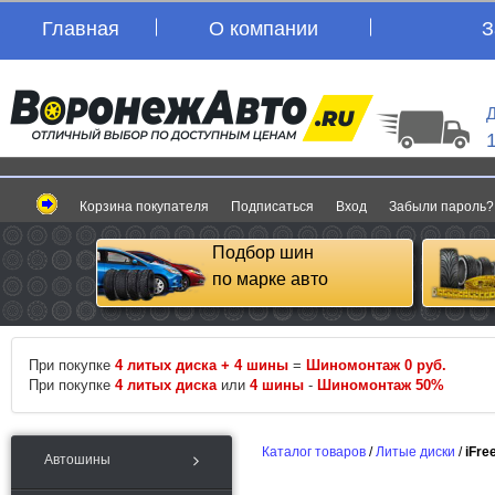
Главная
О компании
З
Д
Корзина покупателя
Подписаться
Вход
Забыли пароль?
Подбор шин
по марке авто
При покупке
4 литых диска + 4 шины
=
Шиномонтаж 0 руб.
При покупке
4 литых диска
или
4 шины
-
Шиномонтаж 50%
Каталог товаров
/
Литые диски
/
iFre
Автошины