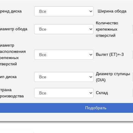
ренд диска
Ширина обода
Количество
иаметр обода
крепежных
отверстий
иаметр
асположения
Вылет (ET)+-3
репежных
тверстий
Диаметр ступицы
ип диска
(DIA)
трана
Склад
роизводства