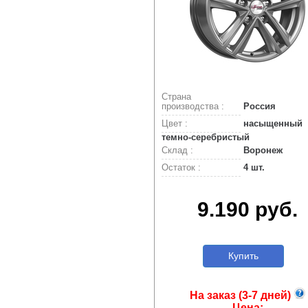
Страна
производства :
Россия
Цвет :
насыщенный
темно-серебристый
Склад :
Воронеж
Остаток :
4 шт.
9.190 руб.
Купить
На заказ (3-7 дней)
Цена: