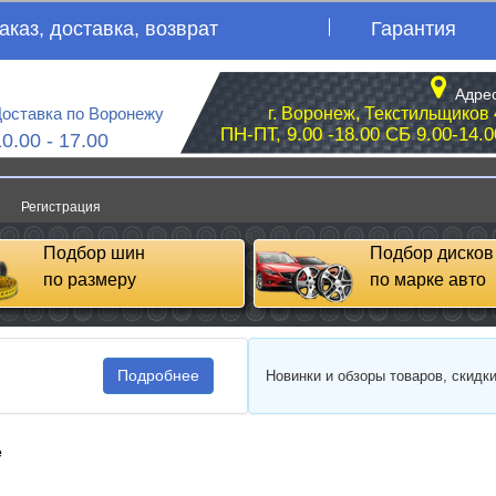
аказ, доставка, возврат
Гарантия
Адрес
оставка по Воронежу
г. Воронеж, Текстильщиков 
ПН-ПТ, 9.00 -18.00 СБ 9.00-14.0
10.00 - 17.00
Регистрация
Подбор шин
Подбор дисков
по размеру
по марке авто
Подробнее
Новинки и обзоры товаров, скидк
e