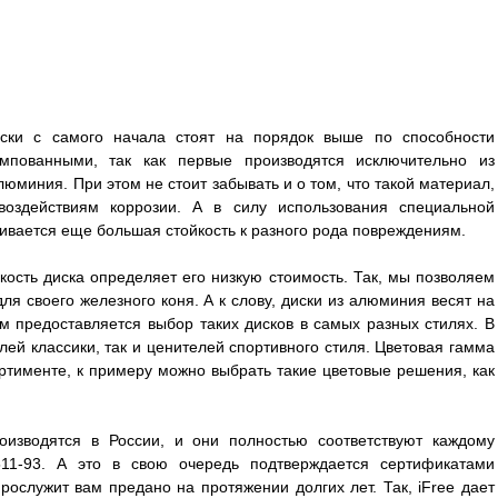
ски с самого начала стоят на порядок выше по способности
мпованными, так как первые производятся исключительно из
юминия. При этом не стоит забывать и о том, что такой материал,
оздействиям коррозии. А в силу использования специальной
ивается еще большая стойкость к разного рода повреждениям.
гкость диска определяет его низкую стоимость. Так, мы позволяем
я своего железного коня. А к слову, диски из алюминия весят на
ам предоставляется выбор таких дисков в самых разных стилях. В
лей классики, так и ценителей спортивного стиля. Цветовая гамма
ртименте, к примеру можно выбрать такие цветовые решения, как
оизводятся в России, и они полностью соответствуют каждому
511-93. А это в свою очередь подтверждается сертификатами
прослужит вам предано на протяжении долгих лет. Так, iFree дает