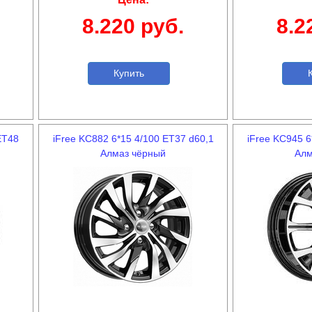
8.220 руб.
8.2
Купить
К
ET48
iFree KC882 6*15 4/100 ET37 d60,1
iFree KC945 6
Алмаз чёрный
Алм