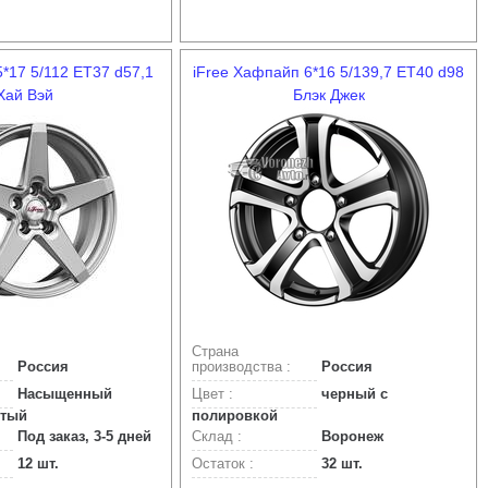
5*17 5/112 ET37 d57,1
iFree Хафпайп 6*16 5/139,7 ET40 d98
Хай Вэй
Блэк Джек
Страна
Россия
производства :
Россия
Насыщенный
Цвет :
черный с
стый
полировкой
Под заказ, 3-5 дней
Склад :
Воронеж
12 шт.
Остаток :
32 шт.