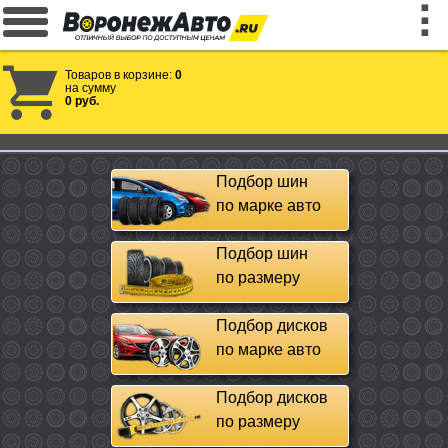
Товаров в корзине:
0
на сумму
0 руб.
Подбор шин
по марке авто
Подбор шин
по размеру
Подбор дисков
по марке авто
Подбор дисков
по размеру