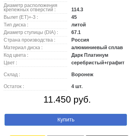
Диаметр расположения
крепежных отверстий :
114.3
Вылет (ET)+-3 :
45
Тип диска :
литой
Диаметр ступицы (DIA) :
67.1
Страна производства :
Россия
Материал диска :
алюминиевый сплав
Код цвета :
Дарк Платинум
Цвет :
серебристый+графит
Склад :
Воронеж
Остаток :
4 шт.
11.450 руб.
Купить