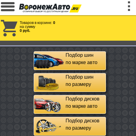
Товаров в корзине:
0
на сумму
0 руб.
Подбор шин
по марке авто
Подбор шин
по размеру
Подбор дисков
по марке авто
Подбор дисков
по размеру