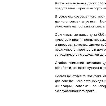
Чтобы купить литые диски K&K н
представлен широкий ассортим
В условиях современного прои
данного сегмента рынка. Про
экономить на поставке сырья, е
Оригинальные литые дики К&К я
качество и практичность проду
и проверки качества дисков с
практичность, прочность и долг
сотрудничества с ведущими авто
Особое внимание компания уде
обработки, но также пускает в 
Нельзя не отметить тот факт, 
для собственного авто, исходя 
инновации, современное обо
эксплуатационного срока.