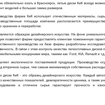
е обязательно ехать в Красноярск, литые диски КиК всегда можно
ент моделей и большая гамма размеров.
зводства фирма КиК использует отечественные материалы, сырь
изводственные площади компании располагаются преимуществе
го хранении и переработке.
вляются образцом дизайнерского искусства. На фоне уникального
кции позволяет фирме предоставлять клиентам пожизненную гаран
обственного производства на базе фирмы разработаны исследова
овечность. В связи с этим контроль качества легкосплавных диско
мобильными концернами мира, такими как: Ford, KIA, Renault и т.д
ляет экологичности поставляемой продукции. Производство ос
ход вторичное сырье, тем самым минимизируя собственные расходы
что диски КиК - это образец дизайнерского искусства. Каждый ав
из качественных показателей, демократичности ценника, а также 
рудование и отличное сырье гарантирует прочность и изно