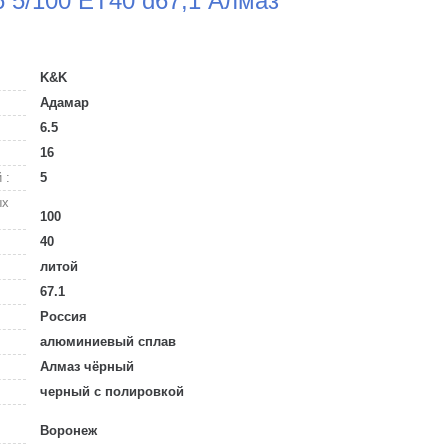
6 5/100 ET40 d67,1 Алмаз
K&K
Адамар
6.5
16
 :
5
ых
100
40
литой
67.1
Россия
алюминиевый сплав
Алмаз чёрный
черный с полировкой
Воронеж