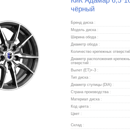
КиК Адамар 6,5*1
чёрный
Бренд диска :
Модель диска :
Ширина обода :
Диаметр обода :
Количество крепежных отверстий
Диаметр расположения крепежн
отверстий :
Вылет (ET)+-3 :
Тип диска :
Диаметр ступицы (DIA) :
Страна производства :
Материал диска :
Код цвета :
Цвет :
Склад :