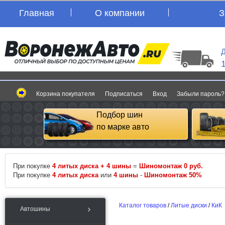
Главная
О компании
З
Д
Корзина покупателя
Подписаться
Вход
Забыли пароль?
Подбор шин
по марке авто
При покупке
4 литых диска + 4 шины
=
Шиномонтаж 0 руб.
При покупке
4 литых диска
или
4 шины
-
Шиномонтаж 50%
Каталог товаров
/
Литые диски
/
КиК
Автошины