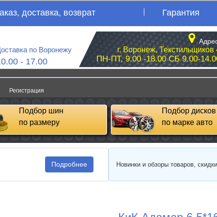
аказ, доставка, возврат
Гарантия
Адрес
оставка по Воронежу
г. Воронеж, Текстильщиков 
ПН-ПТ, 9.00 -18.00 СБ 9.00-14.0
10.00 - 17.00
Регистрация
Подбор шин
Подбор дисков
по размеру
по марке авто
Подробнее
Новинки и обзоры товаров, скидк