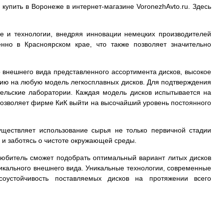
 купить в Воронеже в интернет-магазине VoronezhAvto.ru. Здесь
е и технологии, внедряя инновации немецких производителей
нно в Красноярском крае, что также позволяет значительно
 внешнего вида представленного ассортимента дисков, высокое
тию на любую модель легкосплавных дисков. Для подтверждения
тельские лаборатории. Каждая модель дисков испытывается на
в позволяет фирме КиК выйти на высочайший уровень постоянного
.
уществляет использование сырья не только первичной стадии
 и заботясь о чистоте окружающей среды.
толюбитель сможет подобрать оптимальный вариант литых дисков
уникального внешнего вида. Уникальные технологии, современные
соустойчивость поставляемых дисков на протяжении всего