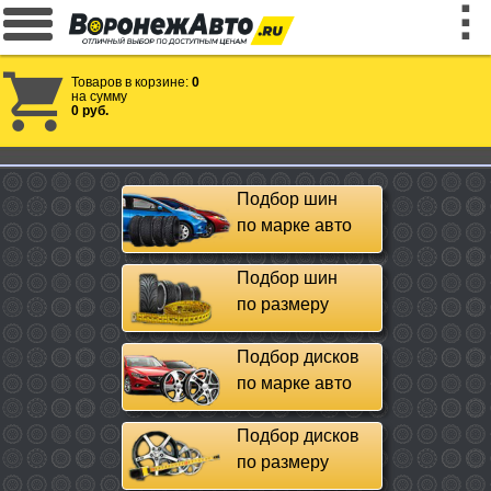
Товаров в корзине:
0
на сумму
0 руб.
Подбор шин
по марке авто
Подбор шин
по размеру
Подбор дисков
по марке авто
Подбор дисков
по размеру