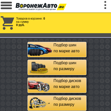
Товаров в корзине:
0
на сумму
0 руб.
Подбор шин
по марке авто
Подбор шин
по размеру
Подбор дисков
по марке авто
Подбор дисков
по размеру