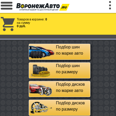
Товаров в корзине:
0
на сумму
0 руб.
Подбор шин
по марке авто
Подбор шин
по размеру
Подбор дисков
по марке авто
Подбор дисков
по размеру