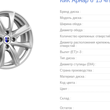
КиК Арнар 6*15 4/
Бренд диска :
Модель диска :
Ширина обода :
Диаметр обода :
Количество крепежных отверстий
Диаметр расположения крепежн
отверстий :
Вылет (ET)+-3 :
Тип диска :
Диаметр ступицы (DIA) :
Страна производства :
Материал диска :
Код цвета :
Цвет :
Склад :
Остаток :