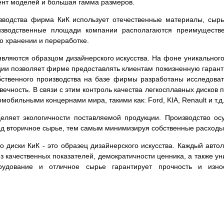
ент моделей и большая гамма размеров.
зводства фирма КиК использует отечественные материалы, сырь
изводственные площади компании располагаются преимуществе
го хранении и переработке.
вляются образцом дизайнерского искусства. На фоне уникального
кции позволяет фирме предоставлять клиентам пожизненную гаран
обственного производства на базе фирмы разработаны исследова
овечность. В связи с этим контроль качества легкосплавных диско
мобильными концернами мира, такими как: Ford, KIA, Renault и т.д
ляет экологичности поставляемой продукции. Производство ос
ход вторичное сырье, тем самым минимизируя собственные расходы
что диски КиК - это образец дизайнерского искусства. Каждый ав
из качественных показателей, демократичности ценника, а также 
рудование и отличное сырье гарантирует прочность и изно