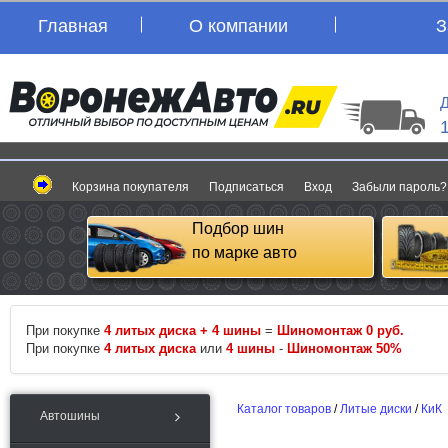
Главная
О компании
З
Д
Корзина покупателя
Подписаться
Вход
Забыли пароль?
Подбор шин
по марке авто
При покупке
4 литых диска + 4 шины
=
Шиномонтаж 0 руб.
При покупке
4 литых диска
или
4 шины
-
Шиномонтаж 50%
Каталог товаров
/
Литые диски
/
КиК
Автошины