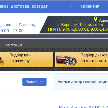
аказ, доставка, возврат
Гарантия
Адрес
оставка по Воронежу
г. Воронеж, Текстильщиков 
ПН-ПТ, 9.00 -18.00 СБ 9.00-14.0
10.00 - 17.00
Регистрация
Подбор шин
Подбор дисков
по размеру
по марке авто
Подробнее
Новинки и обзоры товаров, скидк