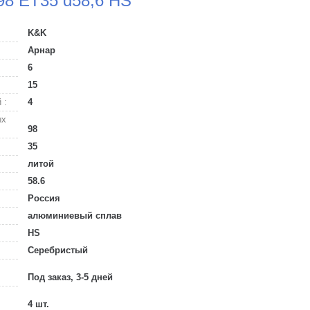
98 ET35 d58,6 HS
K&K
Арнар
6
15
 :
4
ых
98
35
литой
58.6
Россия
алюминиевый сплав
HS
Серебристый
Под заказ, 3-5 дней
4 шт.