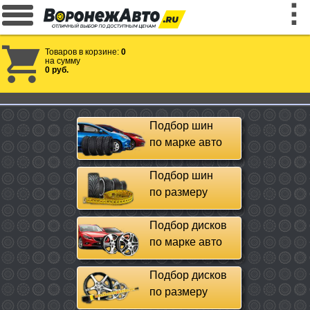
Товаров в корзине:
0
на сумму
0 руб.
Подбор шин
по марке авто
Подбор шин
по размеру
Подбор дисков
по марке авто
Подбор дисков
по размеру