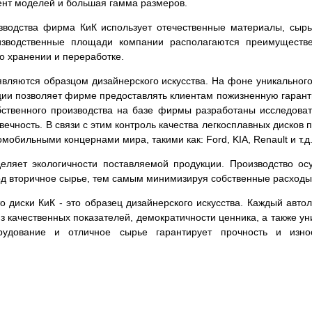
ент моделей и большая гамма размеров.
зводства фирма КиК использует отечественные материалы, сырь
изводственные площади компании располагаются преимуществе
го хранении и переработке.
вляются образцом дизайнерского искусства. На фоне уникального
кции позволяет фирме предоставлять клиентам пожизненную гаран
обственного производства на базе фирмы разработаны исследова
овечность. В связи с этим контроль качества легкосплавных диско
мобильными концернами мира, такими как: Ford, KIA, Renault и т.д
ляет экологичности поставляемой продукции. Производство ос
ход вторичное сырье, тем самым минимизируя собственные расходы
что диски КиК - это образец дизайнерского искусства. Каждый ав
из качественных показателей, демократичности ценника, а также 
рудование и отличное сырье гарантирует прочность и изно