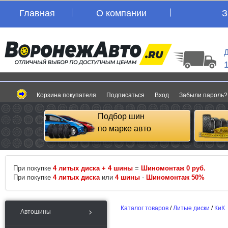
Главная
О компании
З
Д
Корзина покупателя
Подписаться
Вход
Забыли пароль?
Подбор шин
по марке авто
При покупке
4 литых диска + 4 шины
=
Шиномонтаж 0 руб.
При покупке
4 литых диска
или
4 шины
-
Шиномонтаж 50%
Каталог товаров
/
Литые диски
/
КиК
Автошины