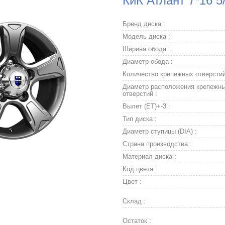
КиК Атлант 7*16 5
Бренд диска :
Модель диска :
Ширина обода :
Диаметр обода :
Количество крепежных отверстий
Диаметр расположения крепежн
отверстий :
Вылет (ET)+-3 :
Тип диска :
Диаметр ступицы (DIA) :
Страна производства :
Материал диска :
Код цвета :
Цвет :
Склад :
Остаток :