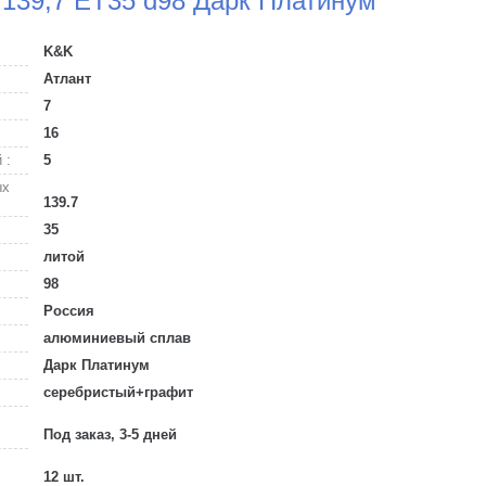
/139,7 ET35 d98 Дарк Платинум
K&K
Атлант
7
16
 :
5
ых
139.7
35
литой
98
Россия
алюминиевый сплав
Дарк Платинум
серебристый+графит
Под заказ, 3-5 дней
12 шт.