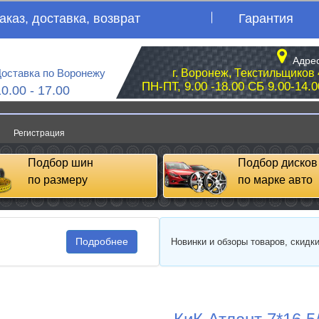
аказ, доставка, возврат
Гарантия
Адрес
оставка по Воронежу
г. Воронеж, Текстильщиков 
ПН-ПТ, 9.00 -18.00 СБ 9.00-14.0
10.00 - 17.00
Регистрация
Подбор шин
Подбор дисков
по размеру
по марке авто
Подробнее
Новинки и обзоры товаров, скидк