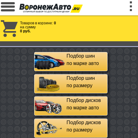
Товаров в корзине:
0
на сумму
0 руб.
Подбор шин
по марке авто
Подбор шин
по размеру
Подбор дисков
по марке авто
Подбор дисков
по размеру