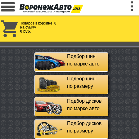
Товаров в корзине:
0
на сумму
0 руб.
Подбор шин
по марке авто
Подбор шин
по размеру
Подбор дисков
по марке авто
Подбор дисков
по размеру