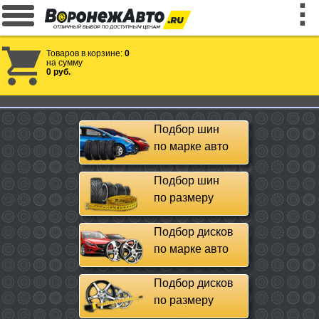
Товаров в корзине:
0
на сумму
0 руб.
Подбор шин
по марке авто
Подбор шин
по размеру
Подбор дисков
по марке авто
Подбор дисков
по размеру