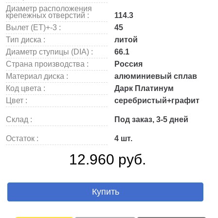
Диаметр расположения
крепежных отверстий :
114.3
Вылет (ET)+-3 :
45
Тип диска :
литой
Диаметр ступицы (DIA) :
66.1
Страна производства :
Россия
Материал диска :
алюминиевый сплав
Код цвета :
Дарк Платинум
Цвет :
серебристый+графит
Склад :
Под заказ, 3-5 дней
Остаток :
4 шт.
12.960 руб.
Купить