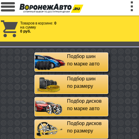
Товаров в корзине:
0
на сумму
0 руб.
Подбор шин
по марке авто
Подбор шин
по размеру
Подбор дисков
по марке авто
Подбор дисков
по размеру