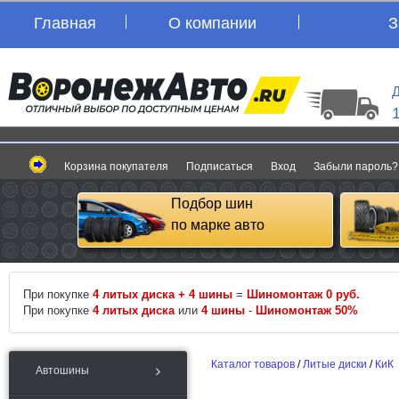
Главная
О компании
З
Д
Корзина покупателя
Подписаться
Вход
Забыли пароль?
Подбор шин
по марке авто
При покупке
4 литых диска + 4 шины
=
Шиномонтаж 0 руб.
При покупке
4 литых диска
или
4 шины
-
Шиномонтаж 50%
Каталог товаров
/
Литые диски
/
КиК
Автошины