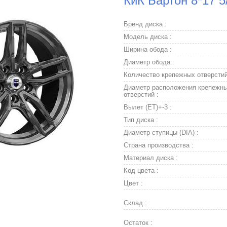
КиК Бартон 8*17 5
Бренд диска :
Модель диска :
Ширина обода :
Диаметр обода :
Количество крепежных отверстий
Диаметр расположения крепежн
отверстий :
Вылет (ET)+-3 :
Тип диска :
Диаметр ступицы (DIA) :
Страна производства :
Материал диска :
Код цвета :
Цвет :
Склад :
Остаток :