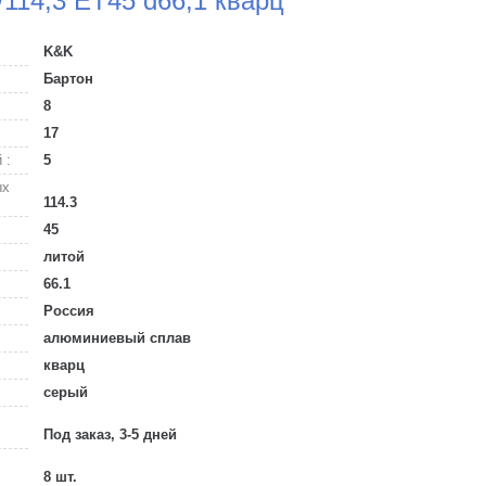
/114,3 ET45 d66,1 кварц
K&K
Бартон
8
17
 :
5
ых
114.3
45
литой
66.1
Россия
алюминиевый сплав
кварц
серый
Под заказ, 3-5 дней
8 шт.