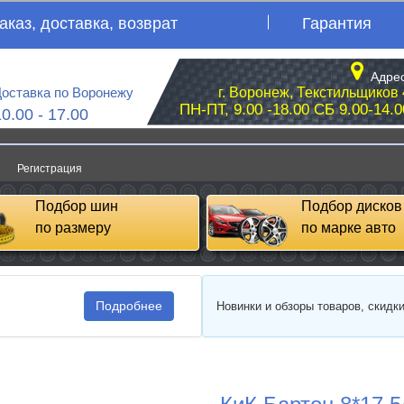
аказ, доставка, возврат
Гарантия
Адрес
оставка по Воронежу
г. Воронеж, Текстильщиков 
ПН-ПТ, 9.00 -18.00 СБ 9.00-14.0
10.00 - 17.00
Регистрация
Подбор шин
Подбор дисков
по размеру
по марке авто
Подробнее
Новинки и обзоры товаров, скидк