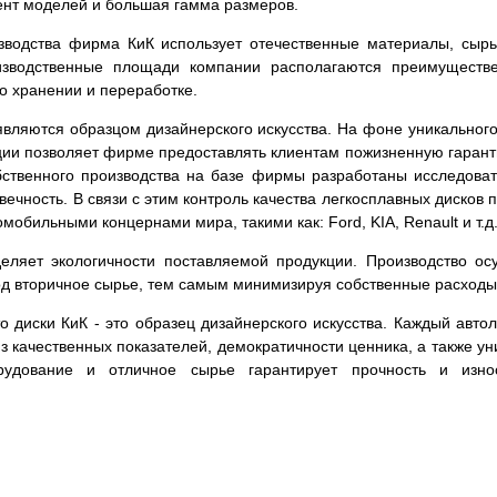
ент моделей и большая гамма размеров.
зводства фирма КиК использует отечественные материалы, сырь
изводственные площади компании располагаются преимуществе
го хранении и переработке.
вляются образцом дизайнерского искусства. На фоне уникального
кции позволяет фирме предоставлять клиентам пожизненную гаран
обственного производства на базе фирмы разработаны исследова
овечность. В связи с этим контроль качества легкосплавных диско
мобильными концернами мира, такими как: Ford, KIA, Renault и т.д
ляет экологичности поставляемой продукции. Производство ос
ход вторичное сырье, тем самым минимизируя собственные расходы
что диски КиК - это образец дизайнерского искусства. Каждый ав
из качественных показателей, демократичности ценника, а также 
рудование и отличное сырье гарантирует прочность и изно