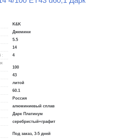
4 4/100 ET43 d60,1 Дарк
K&K
Джемини
5.5
14
 :
4
ых
100
43
литой
60.1
Россия
алюминиевый сплав
Дарк Платинум
серебристый+графит
Под заказ, 3-5 дней