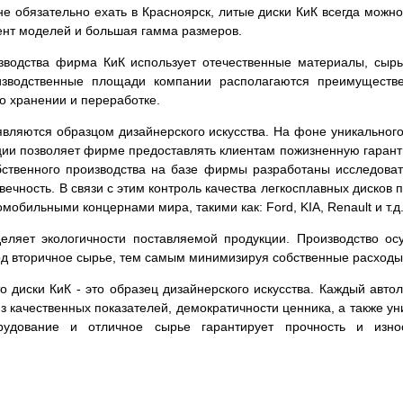
е обязательно ехать в Красноярск, литые диски КиК всегда можно
ент моделей и большая гамма размеров.
зводства фирма КиК использует отечественные материалы, сырь
изводственные площади компании располагаются преимуществе
го хранении и переработке.
вляются образцом дизайнерского искусства. На фоне уникального
кции позволяет фирме предоставлять клиентам пожизненную гаран
обственного производства на базе фирмы разработаны исследова
овечность. В связи с этим контроль качества легкосплавных диско
мобильными концернами мира, такими как: Ford, KIA, Renault и т.д
ляет экологичности поставляемой продукции. Производство ос
ход вторичное сырье, тем самым минимизируя собственные расходы
что диски КиК - это образец дизайнерского искусства. Каждый ав
из качественных показателей, демократичности ценника, а также 
рудование и отличное сырье гарантирует прочность и изно