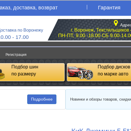
аказ, доставка, возврат
Гарантия
Адрес
оставка по Воронежу
г. Воронеж, Текстильщиков 
ПН-ПТ, 9.00 -18.00 СБ 9.00-14.0
10.00 - 17.00
Регистрация
Подбор шин
Подбор дисков
по размеру
по марке авто
Подробнее
Новинки и обзоры товаров, скидк