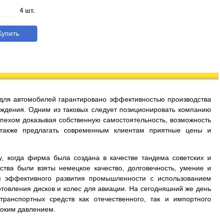
4 шт.
упить
с для автомобилей гарантировано эффективностью производства
ждения. Одним из таковых следует позиционировать компанию
успехом доказывая собственную самостоятельность, возможность
 также предлагать современным клиентам приятные цены и
у, когда фирма была создана в качестве тандема советских и
ства были взяты немецкое качество, долговечность, умение и
я эффективного развития промышленности с использованием
товления дисков и колес для авиации. На сегодняшний же день
ранспортных средств как отечественного, так и импортного
соким давлением.