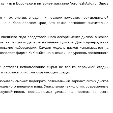
 купить в Воронеже в интернет-магазине VoronezhAvto.ru. Здесь
е и технологии, внедряя инновации немецких производителей
нно в Красноярском крае, что также позволяет значительно
 внешнего вида представленного ассортимента дисков, высокое
тию на любую модель легкосплавных дисков. Для подтверждения
тельские лаборатории. Каждая модель дисков испытывается на
в позволяет фирме КиК выйти на высочайший уровень постоянного
.
уществляет использование сырья не только первичной стадии
 и заботясь о чистоте окружающей среды.
толюбитель сможет подобрать оптимальный вариант литых дисков
уникального внешнего вида. Уникальные технологии, современные
соустойчивость поставляемых дисков на протяжении всего