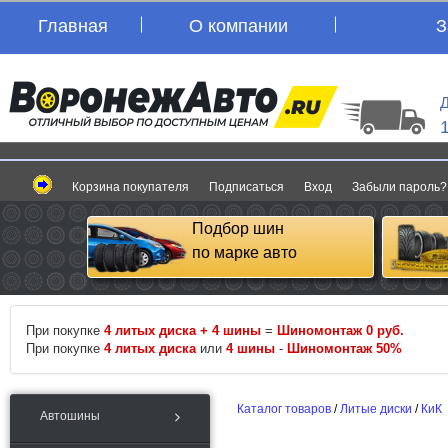
Главная
О компании
З
Д
Корзина покупателя
Подписаться
Вход
Забыли пароль?
Подбор шин
по марке авто
При покупке
4 литых диска + 4 шины
=
Шиномонтаж 0 руб.
При покупке
4 литых диска
или
4 шины
-
Шиномонтаж 50%
Каталог товаров
/
Литые диски
/
КиК
Автошины