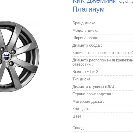
КиК Джемини 5,5*1
Платинум
Бренд диска :
Модель диска :
Ширина обода :
Диаметр обода :
Количество крепежных отверстий
Диаметр расположения крепежн
отверстий :
Вылет (ET)+-3 :
Тип диска :
Диаметр ступицы (DIA) :
Страна производства :
Материал диска :
Код цвета :
Цвет :
Склад :