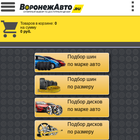
Товаров в корзине:
0
на сумму
0 руб.
Подбор шин
по марке авто
Подбор шин
по размеру
Подбор дисков
по марке авто
Подбор дисков
по размеру