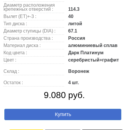
Диаметр расположения
крепежных отверстий :
114.3
Вылет (ET)+-3 :
40
Тип диска :
литой
Диаметр ступицы (DIA) :
67.1
Страна производства :
Россия
Материал диска :
алюминиевый сплав
Код цвета :
Дарк Платинум
Цвет :
серебристый+графит
Склад :
Воронеж
Остаток :
4 шт.
9.080 руб.
Купить