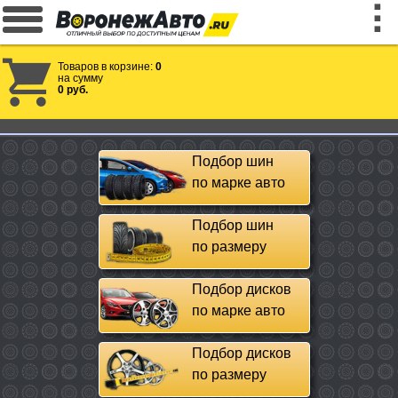
Товаров в корзине:
0
на сумму
0 руб.
Подбор шин
по марке авто
Подбор шин
по размеру
Подбор дисков
по марке авто
Подбор дисков
по размеру