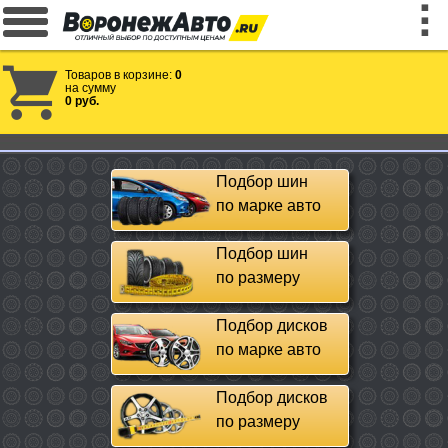
Товаров в корзине:
0
на сумму
0 руб.
Подбор шин
по марке авто
Подбор шин
по размеру
Подбор дисков
по марке авто
Подбор дисков
по размеру