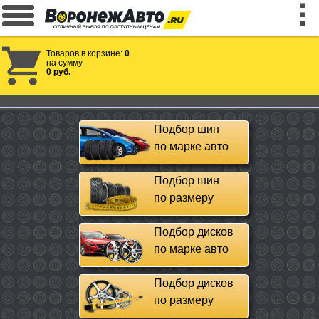
Товаров в корзине:
0
на сумму
0 руб.
Подбор шин
по марке авто
Подбор шин
по размеру
Подбор дисков
по марке авто
Подбор дисков
по размеру