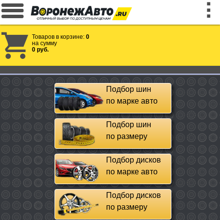
Товаров в корзине:
0
на сумму
0 руб.
Подбор шин
по марке авто
Подбор шин
по размеру
Подбор дисков
по марке авто
Подбор дисков
по размеру