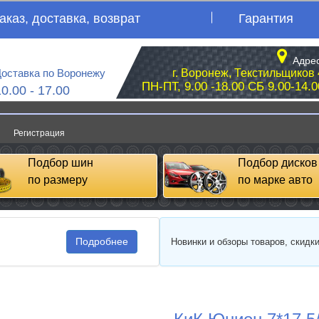
аказ, доставка, возврат
Гарантия
Адрес
оставка по Воронежу
г. Воронеж, Текстильщиков 
ПН-ПТ, 9.00 -18.00 СБ 9.00-14.0
10.00 - 17.00
Регистрация
Подбор шин
Подбор дисков
по размеру
по марке авто
Подробнее
Новинки и обзоры товаров, скидк