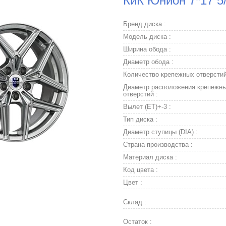
КиК Юнион 7*17 5
Бренд диска :
Модель диска :
Ширина обода :
Диаметр обода :
Количество крепежных отверстий
Диаметр расположения крепежн
отверстий :
Вылет (ET)+-3 :
Тип диска :
Диаметр ступицы (DIA) :
Страна производства :
Материал диска :
Код цвета :
Цвет :
Склад :
Остаток :