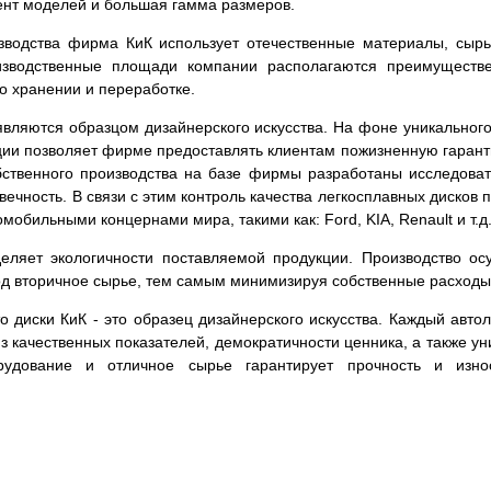
ент моделей и большая гамма размеров.
зводства фирма КиК использует отечественные материалы, сырь
изводственные площади компании располагаются преимуществе
го хранении и переработке.
вляются образцом дизайнерского искусства. На фоне уникального
кции позволяет фирме предоставлять клиентам пожизненную гаран
обственного производства на базе фирмы разработаны исследова
овечность. В связи с этим контроль качества легкосплавных диско
мобильными концернами мира, такими как: Ford, KIA, Renault и т.д
ляет экологичности поставляемой продукции. Производство ос
ход вторичное сырье, тем самым минимизируя собственные расходы
что диски КиК - это образец дизайнерского искусства. Каждый ав
из качественных показателей, демократичности ценника, а также 
рудование и отличное сырье гарантирует прочность и изно