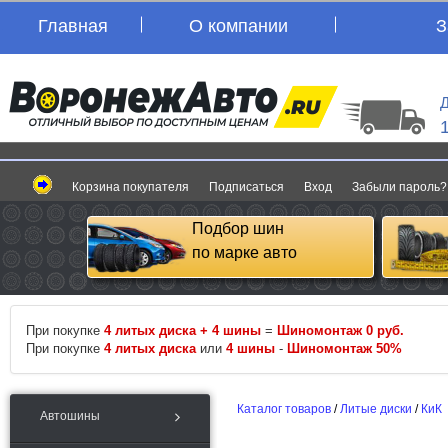
Главная
О компании
З
Д
Корзина покупателя
Подписаться
Вход
Забыли пароль?
Подбор шин
по марке авто
При покупке
4 литых диска + 4 шины
=
Шиномонтаж 0 руб.
При покупке
4 литых диска
или
4 шины
-
Шиномонтаж 50%
Каталог товаров
/
Литые диски
/
КиК
Автошины