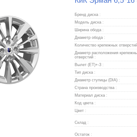
КиК Эрман 6,5*16
Бренд диска :
Модель диска :
Ширина обода :
Диаметр обода :
Количество крепежных отверстий
Диаметр расположения крепежн
отверстий :
Вылет (ET)+-3 :
Тип диска :
Диаметр ступицы (DIA) :
Страна производства :
Материал диска :
Код цвета :
Цвет :
Склад :
Остаток :