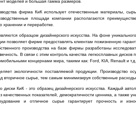
ент моделей и большая гамма размеров.
зводства фирма КиК использует отечественные материалы, сырь
изводственные площади компании располагаются преимуществе
го хранении и переработке.
вляются образцом дизайнерского искусства. На фоне уникального
кции позволяет фирме предоставлять клиентам пожизненную гаран
обственного производства на базе фирмы разработаны исследова
овечность. В связи с этим контроль качества легкосплавных диско
мобильными концернами мира, такими как: Ford, KIA, Renault и т.д
ляет экологичности поставляемой продукции. Производство ос
ход вторичное сырье, тем самым минимизируя собственные расходы
что диски КиК - это образец дизайнерского искусства. Каждый ав
из качественных показателей, демократичности ценника, а также 
рудование и отличное сырье гарантирует прочность и изно