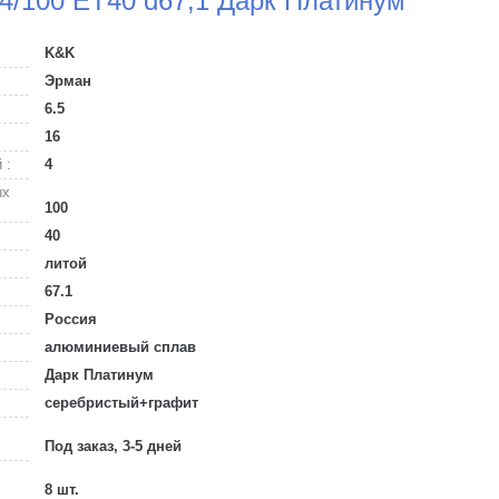
 4/100 ET40 d67,1 Дарк Платинум
K&K
Эрман
6.5
16
 :
4
ых
100
40
литой
67.1
Россия
алюминиевый сплав
Дарк Платинум
серебристый+графит
Под заказ, 3-5 дней
8 шт.