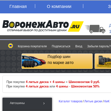
Главная
О компании
З
Д
Корзина покупателя
Подписаться
Вход
Забыли пароль?
Подбор шин
по марке авто
При покупке
4 литых диска + 4 шины
=
Шиномонтаж 0 руб.
При покупке
4 литых диска
или
4 шины
-
Шиномонтаж 50%
Каталог товаров
/
Литые диски
/
КиК
Автошины