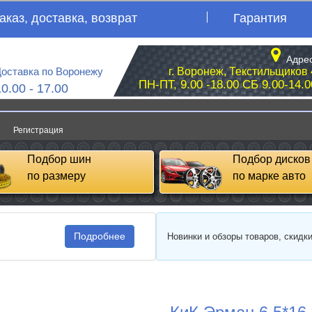
аказ, доставка, возврат
Гарантия
Адрес
оставка по Воронежу
г. Воронеж, Текстильщиков 
ПН-ПТ, 9.00 -18.00 СБ 9.00-14.0
10.00 - 17.00
Регистрация
Подбор шин
Подбор дисков
по размеру
по марке авто
Подробнее
Новинки и обзоры товаров, скидк