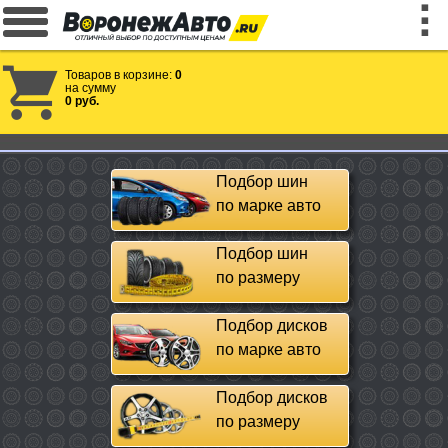
Товаров в корзине:
0
на сумму
0 руб.
Подбор шин
по марке авто
Подбор шин
по размеру
Подбор дисков
по марке авто
Подбор дисков
по размеру